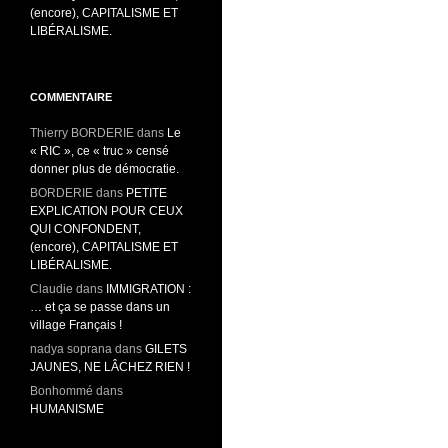
(encore), CAPITALISME ET
LIBÉRALISME.
COMMENTAIRE
Thierry BORDERIE
dans
Le
« RIC », ce « truc » censé
donner plus de démocratie.
BORDERIE
dans
PETITE
EXPLICATION POUR CEUX
QUI CONFONDENT,
(encore), CAPITALISME ET
LIBÉRALISME.
Claudie
dans
IMMIGRATION :
… et ça se passe dans un
village Français !
nadya soprana
dans
GILETS
JAUNES, NE LÂCHEZ RIEN !
Bonhommé
dans
HUMANISME