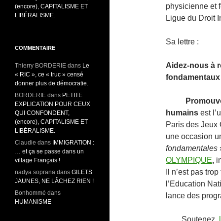
physicienne et 
(encore), CAPITALISME ET
LIBÉRALISME.
Ligue du Droit 
Sa lettre :
COMMENTAIRE
Aidez-nous à r
Thierry BORDERIE
dans
Le
« RIC », ce « truc » censé
fondamentaux 
donner plus de démocratie.
BORDERIE
dans
PETITE
Promouvoi
EXPLICATION POUR CEUX
humains
est l’
QUI CONFONDENT,
(encore), CAPITALISME ET
Paris des Jeux
LIBÉRALISME.
une occasion u
Claudie
dans
IMMIGRATION :
fondamentales
»
… et ça se passe dans un
OLYMPIQUE
,
i
village Français !
Il n’est pas trop
nadya soprana
dans
GILETS
JAUNES, NE LÂCHEZ RIEN !
l’Education Nat
Bonhommé
dans
lance des progr
HUMANISME
Soutenez