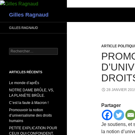
Recherche
Gilles Ragnaud
GILLES RAGNAUD
ARTICLE POLITIQU
Rechercher :
PROMO
D’UNI
ARTICLES RÉCENTS
DROIT
Le monde d’aprÈs
28 JANVIER 201
NOTRE DAME BRÛLE, VS,
LA PLANÈTE BRÛLE.
C’est la faute à Macron !
Partager
Promouvoir la notion
d’universalisme des droits
humains
Je soutiens, et 
PETITE EXPLICATION POUR
la notion d’uni
CEUX QUI CONFONDENT,