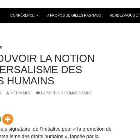
ALLER AU CONTENU
CONFÉRENCE
A PROPOS DE GILLES RAGNAUD
RENDEZ-VOUS ET
E
UVOIR LA NOTION
VERSALISME DES
S HUMAINS
9
MÉDIA MDE
LAISSER UN COMMENTAIRE
suis signataire, de l’initiative pour « la promotion de
versalisme des droits humains », lancée par la