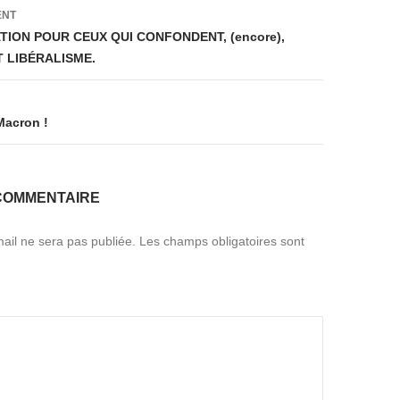
on
ENT
TION POUR CEUX QUI CONFONDENT, (encore),
T LIBÉRALISME.
 Macron !
COMMENTAIRE
ail ne sera pas publiée.
Les champs obligatoires sont