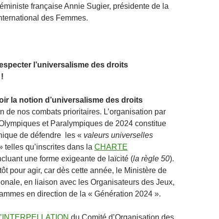
féministe française Annie Sugier, présidente de la
International des Femmes.
especter l’universalisme des droits
!
r la notion d’universalisme des droits
un de nos combats prioritaires. L’organisation par
 Olympiques et Paralympiques de 2024 constitue
nique de défendre les «
valeurs universelles
 telles qu’inscrites dans la
CHARTE
ncluant une forme exigeante de laïcité (
la règle 50
).
 tôt pour agir, car dès cette année, le Ministère de
ionale, en liaison avec les Organisateurs des Jeux,
ammes en direction de la « Génération 2024 ».
l’INTERPELLATION
du Comité d’Organisation des