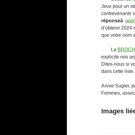
Jeux pour un str
contrevenants s
réponseà
:
appl
d’obtenir 2024 
que votre nom a
La
BROC
explicite nos a
Dites-nous si v
dans cette liste.
Annie Sugier, pr
Femmes, associ
Images lié