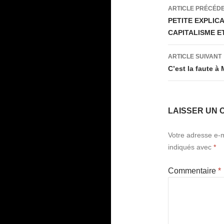
Navigati
ARTICLE PRÉCÉD
des
PETITE EXPLICA
CAPITALISME E
articles
ARTICLE SUIVANT
C’est la faute à
LAISSER UN 
Votre adresse e-m
indiqués avec
*
Commentaire
*