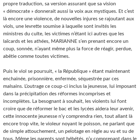
propre traduction, sa version assurant que sa vision
« démocrate » donnerait aussi la voix aux mystiques. Et c’est
là encore une violence, de nouvelles injures se rajoutant aux
viols, une levrette soumise à laquelle sont invités les
ministres du culte, les victimes n’étant ici autres que les
laïcards et les athées, MARIANNE s‘en prenant encore un
coup, sonnée, n’ayant même plus la force de réagir, perdue,
abêtie comme toutes victimes.
Puis le viol se poursuit, « la République » étant maintenant
enchainée, prisonnière, enfermée, séquestrée par ces
malsains. L’outrage ce coup-ci inclus la jeunesse, lui imposant
dans la précipitation des réformes incomprises et
incomplètes. La besognant à souhait, les violents lui font
croire que de réformer le bac et les lycées aidera leur avenir,
cette innocente jeunesse n’y comprendra rien, tout allant là
encore trop vite, le violeur noyant le poisson, ne parlant que
de simple attouchement, un pelotage en règle au vu et su de
tous. Même les parents sont hébétés, n’y comprenant dans le