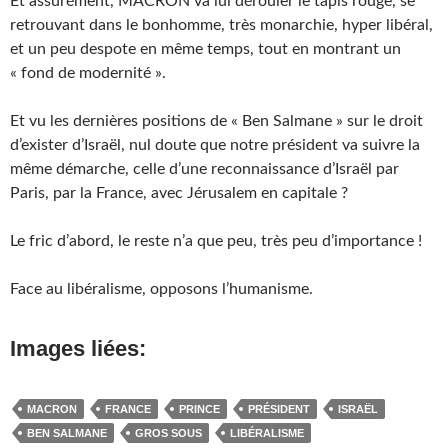
Et assurément, MACRON va lui dérouler le tapis rouge, se
retrouvant dans le bonhomme, très monarchie, hyper libéral,
et un peu despote en même temps, tout en montrant un
« fond de modernité ».
Et vu les dernières positions de « Ben Salmane » sur le droit
d’exister d’Israël, nul doute que notre président va suivre la
même démarche, celle d’une reconnaissance d’Israël par
Paris, par la France, avec Jérusalem en capitale ?
Le fric d’abord, le reste n’a que peu, très peu d’importance !
Face au libéralisme, opposons l’humanisme.
Images liées:
MACRON
FRANCE
PRINCE
PRÉSIDENT
ISRAËL
BEN SALMANE
GROS SOUS
LIBÉRALISME