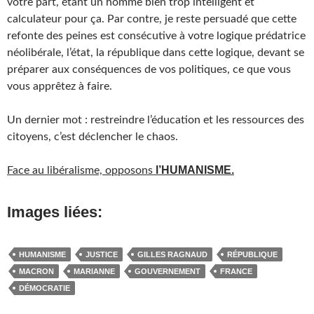
votre part, étant un homme bien trop intelligent et
calculateur pour ça. Par contre, je reste persuadé que cette
refonte des peines est consécutive à votre logique prédatrice
néolibérale, l’état, la république dans cette logique, devant se
préparer aux conséquences de vos politiques, ce que vous
vous apprêtez à faire.
Un dernier mot : restreindre l’éducation et les ressources des
citoyens, c’est déclencher le chaos.
l’HUMANISME.
Face au libéralisme, opposons
Images liées:
HUMANISME
JUSTICE
GILLES RAGNAUD
RÉPUBLIQUE
MACRON
MARIANNE
GOUVERNEMENT
FRANCE
DÉMOCRATIE