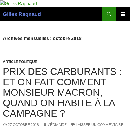
Recherche
Gilles Ragnaud
ALLER
MENU
AU
PRINCI
CONTENU
Archives mensuelles : octobre 2018
ARTICLE POLITIQUE
PRIX DES CARBURANTS :
ET ON FAIT COMMENT
MONSIEUR MACRON,
QUAND ON HABITE À LA
CAMPAGNE ?
27 OCTOBRE 2018
MÉDIA MDE
LAISSER UN COMMENTAIRE