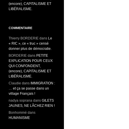
(encore), CAPITALISME ET
LIBÉRALISME.
COMMENTAIRE
Thierry BORDERIE
dans
Le
« RIC », ce « truc » censé
donner plus de démocratie.
BORDERIE
dans
PETITE
EXPLICATION POUR CEUX
QUI CONFONDENT,
(encore), CAPITALISME ET
LIBÉRALISME.
Claudie
dans
IMMIGRATION :
… et ça se passe dans un
village Français !
nadya soprana
dans
GILETS
JAUNES, NE LÂCHEZ RIEN !
Bonhommé
dans
HUMANISME