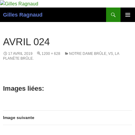
Recherche
Gilles Ragnaud
ALLER
MENU
AU
PRINCI
CONTENU
AVRIL 024
17 AVRIL 2019
1200 × 628
NOTRE DAME BRÛLE, VS, LA
PLANÈTE BRÛLE.
Images liées:
Image suivante