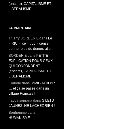
(encore), CAPITALISME ET
LIBÉRALISME.
COMMENTAIRE
Thierry BORDERIE
dans
Le
« RIC », ce « truc » censé
donner plus de démocratie.
BORDERIE
dans
PETITE
EXPLICATION POUR CEUX
QUI CONFONDENT,
(encore), CAPITALISME ET
LIBÉRALISME.
Claudie
dans
IMMIGRATION :
… et ça se passe dans un
village Français !
nadya soprana
dans
GILETS
JAUNES, NE LÂCHEZ RIEN !
Bonhommé
dans
HUMANISME