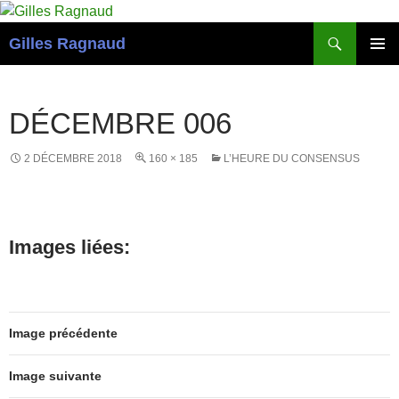
Recherche
Gilles Ragnaud
ALLER
MENU
AU
PRINCI
CONTENU
DÉCEMBRE 006
2 DÉCEMBRE 2018
160 × 185
L’HEURE DU CONSENSUS
Images liées:
Image précédente
Image suivante