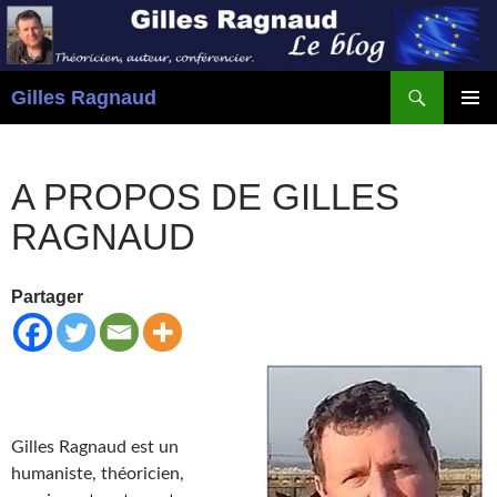
Recherche
Gilles Ragnaud
ALLER
MENU
AU
PRINCI
CONTENU
A PROPOS DE GILLES
RAGNAUD
Partager
Gilles Ragnaud est un
humaniste, théoricien,