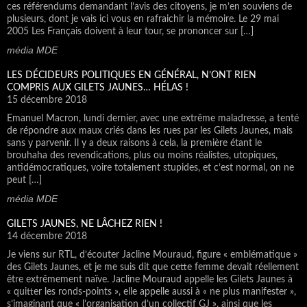
ces référendums demandant l’avis des citoyens, je m’en souviens de
plusieurs, dont je vais ici vous en rafraichir la mémoire. Le 29 mai
2005 Les Français doivent à leur tour, se prononcer sur […]
média MDE
LES DÉCIDEURS POLITIQUES EN GÉNÉRAL, N’ONT RIEN
COMPRIS AUX GILETS JAUNES… HÉLAS !
15 décembre 2018
Emanuel Macron, lundi dernier, avec une extrême maladresse, a tenté
de répondre aux maux criés dans les rues par les Gilets Jaunes, mais
sans y parvenir. Il y a deux raisons à cela, la première étant le
brouhaha des revendications, plus ou moins réalistes, utopiques,
antidémocratiques, voire totalement stupides, et c’est normal, on ne
peut […]
média MDE
GILETS JAUNES, NE LÂCHEZ RIEN !
14 décembre 2018
Je viens sur RTL, d’écouter Jacline Mouraud, figure « emblématique »
des Gilets Jaunes, et je me suis dit que cette femme devait réellement
être extrêmement naïve. Jacline Mouraud appelle les Gilets Jaunes à
« quitter les ronds-points », elle appelle aussi à « ne plus manifester »,
s’imaginant que « l’organisation d’un collectif GJ », ainsi que les