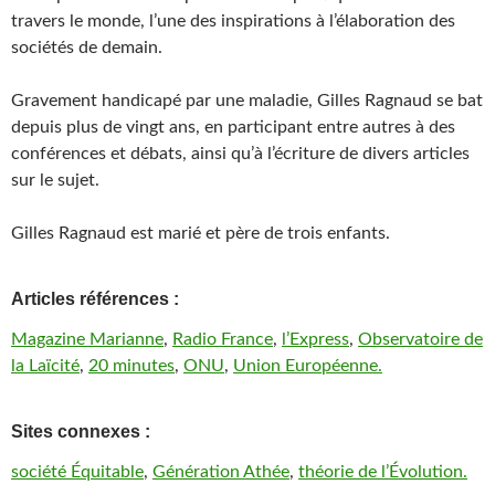
travers le monde, l’une des inspirations à l’élaboration des
sociétés de demain.
Gravement handicapé par une maladie, Gilles Ragnaud se bat
depuis plus de vingt ans, en participant entre autres à des
conférences et débats, ainsi qu’à l’écriture de divers articles
sur le sujet.
Gilles Ragnaud est marié et père de trois enfants.
Articles références :
Magazine Marianne
,
Radio France
,
l’Express
,
Observatoire de
la Laïcité
,
20 minutes
,
ONU
,
Union Européenne.
Sites connexes :
société Équitable
,
Génération Athée
,
théorie de l’Évolution.