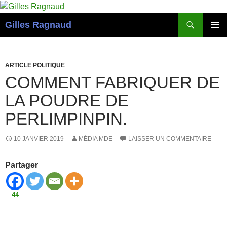
Recherche
Gilles Ragnaud
ALLER
MENU
AU
PRINCI
CONTENU
ARTICLE POLITIQUE
COMMENT FABRIQUER DE
LA POUDRE DE
PERLIMPINPIN.
10 JANVIER 2019
MÉDIA MDE
LAISSER UN COMMENTAIRE
Partager
44