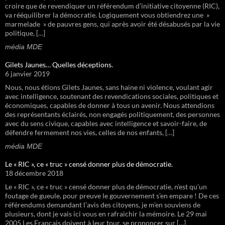
croire que de revendiquer un référendum d’initiative citoyenne (RIC),
va rééquilibrer la démocratie. Logiquement vous obtiendrez une »
marmelade » de pauvres gens, qui après avoir été désabusés par la vie
politique, […]
média MDE
Gilets Jaunes… Quelles déceptions.
6 janvier 2019
Nous, nous étions Gilets Jaunes, sans haine ni violence, voulant agir
avec intelligence, soutenant des revendications sociales, politiques et
économiques, capables de donner à tous un avenir. Nous attendions
des représentants éclairés, non engagés politiquement, des personnes
avec du sens civique, capables avec intelligence et savoir-faire, de
défendre fermement nos vies, celles de nos enfants, […]
média MDE
Le « RIC », ce « truc » censé donner plus de démocratie.
18 décembre 2018
Le « RIC », ce « truc » censé donner plus de démocratie, n’est qu’un
foutage de gueule, pour preuve le gouvernement s’en empare ! De ces
référendums demandant l’avis des citoyens, je m’en souviens de
plusieurs, dont je vais ici vous en rafraichir la mémoire. Le 29 mai
2005 Les Français doivent à leur tour, se prononcer sur […]