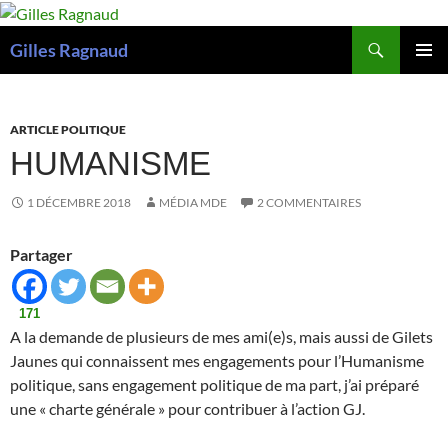
Recherche
Gilles Ragnaud
ALLER
MENU
AU
PRINCI
CONTENU
ARTICLE POLITIQUE
HUMANISME
1 DÉCEMBRE 2018
MÉDIA MDE
2 COMMENTAIRES
Partager
171
A la demande de plusieurs de mes ami(e)s, mais aussi de Gilets
Jaunes qui connaissent mes engagements pour l’Humanisme
politique, sans engagement politique de ma part, j’ai préparé
une « charte générale » pour contribuer à l’action GJ.