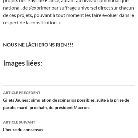
projets des Pays de France, autant au niveau communal que
national, de s’exprimer par suffrage universel direct sur chacun
de ces projets, pouvant à tout moment les faire évoluer dans le
respect de la constitution. »
NOUS NE LÂCHERONS RIEN !!!
Images liées:
Navigation
ARTICLE PRÉCÉDENT
des
Gilets Jaunes : simulation de scénarios possibles, suite à la prise de
parole, mardi prochain, du président Macron.
articles
ARTICLE SUIVANT
L’heure du consensus