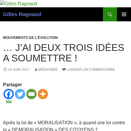
Recherche
Gilles Ragnaud
ALLER
MENU
AU
PRINCI
CONTENU
MOUVEMENTS DE L'ÉVOLUTION
… J’AI DEUX TROIS IDÉES
A SOUMETTRE !
16 JUIN 2017
MÉDIA MDE
LAISSER UN COMMENTAIRE
Partager
366
Après la loi de « MORALISATION », à quand une loi contre
la « DEMORALISATION » DES CITOYENS ?