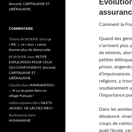
(encore), CAPITALISME ET
LIBÉRALISME.
Comment la Franc
COMMENTAIRE
Quand des gens 
Thierry BORDERIE
dans
Le
« RIC », ce « truc » censé
n’arrivent plus 
donner plus de démocratie.
de misères, alor
BORDERIE
dans
PETITE
petites délinqua
EXPLICATION POUR CEUX
prison, engendra
QUI CONFONDENT, (encore),
CAPITALISME ET
d’impuissances. 
LIBÉRALISME.
religions, y tro
Claudie
dans
IMMIGRATION :
soudainement u
… et ça se passe dans un
l’importance pou
village Français !
nadya soprana
dans
GILETS
JAUNES, NE LÂCHEZ RIEN !
Dans les années
Bonhommé
dans
désœuvré, vivant
HUMANISME
coups de ceintu
avait l’école, c