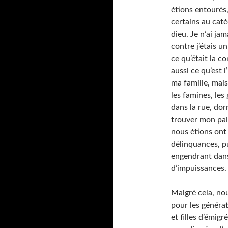
étions entourés
certains au caté
dieu. Je n’ai ja
contre j’étais u
ce qu’était la c
aussi ce qu’est l
ma famille, mais
les famines, les 
dans la rue, dor
trouver mon pai
nous étions ont 
délinquances, pu
engendrant dans 
d’impuissances.
Malgré cela, nou
pour les générat
et filles d’émig