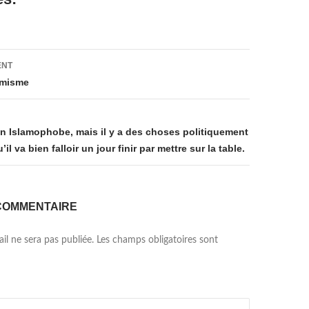
on
ENT
émisme
en Islamophobe, mais il y a des choses politiquement
il va bien falloir un jour finir par mettre sur la table.
COMMENTAIRE
il ne sera pas publiée.
Les champs obligatoires sont