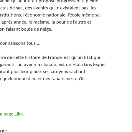
venir qui leur était proposé progressant à pleine
culs de sac, des avenirs qui n’existaient pas, les
nstitutions, l’économie nationale, l’école même se
après année, le racisme, la peur de l’autre et
on faisant boule de neige.
a connaissons tous …
tire de cette histoire de France, est qu’un État qui
garantir un avenir à chacun, est un État dans lequel
auront plus leur place, ses citoyens sachant
n quelconque dieu et des fanatismes qu’ils
a page Like.
es: