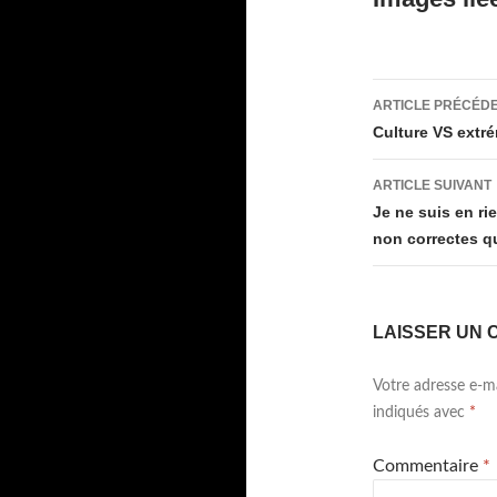
Navigati
ARTICLE PRÉCÉD
des
Culture VS extr
articles
ARTICLE SUIVANT
Je ne suis en ri
non correctes qu’
LAISSER UN 
Votre adresse e-ma
indiqués avec
*
Commentaire
*