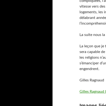
compliquées, l’a
vitesse vers des 
logements, les i
délabrant année 
l’incompréhensi
La suite nous l
La leçon que je 
sera capable de 
les religions n’
s’émanciper d’u
engendrent.
Gilles Ragnaud
Gilles Ragnaud l
Images lié