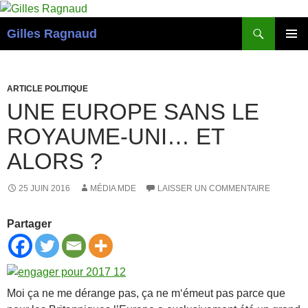
Recherche
Gilles Ragnaud
ALLER
MENU
AU
PRINCI
CONTENU
ARTICLE POLITIQUE
UNE EUROPE SANS LE
ROYAUME-UNI… ET
ALORS ?
25 JUIN 2016
MÉDIA MDE
LAISSER UN COMMENTAIRE
Partager
Moi ça ne me dérange pas, ça ne m‘émeut pas parce que