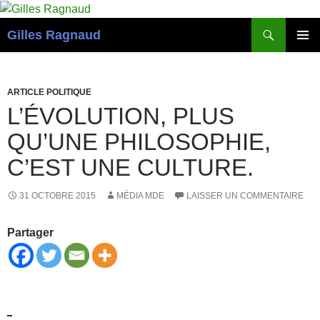
Recherche
Gilles Ragnaud
ALLER
MENU
AU
PRINCI
CONTENU
ARTICLE POLITIQUE
L’ÉVOLUTION, PLUS
QU’UNE PHILOSOPHIE,
C’EST UNE CULTURE.
31 OCTOBRE 2015
MÉDIA MDE
LAISSER UN COMMENTAIRE
Partager