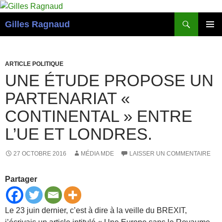
Recherche
Gilles Ragnaud
ALLER
MENU
AU
PRINCI
CONTENU
ARTICLE POLITIQUE
UNE ÉTUDE PROPOSE UN
PARTENARIAT «
CONTINENTAL » ENTRE
L’UE ET LONDRES.
27 OCTOBRE 2016
MÉDIA MDE
LAISSER UN COMMENTAIRE
Partager
Le 23 juin dernier, c’est à dire à la veille du BREXIT,