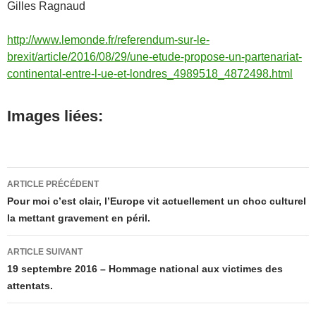
Gilles Ragnaud
http://www.lemonde.fr/referendum-sur-le-
brexit/article/2016/08/29/une-etude-propose-un-partenariat-
continental-entre-l-ue-et-londres_4989518_4872498.html
Images liées:
Navigation
ARTICLE PRÉCÉDENT
des
Pour moi c’est clair, l’Europe vit actuellement un choc culturel
la mettant gravement en péril.
articles
ARTICLE SUIVANT
19 septembre 2016 – Hommage national aux victimes des
attentats.