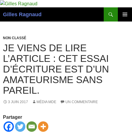
Recherche
Gilles Ragnaud
ALLER
MENU
AU
PRINCI
CONTENU
NON CLASSÉ
JE VIENS DE LIRE
L’ARTICLE : CET ESSAI
D’ÉCRITURE EST D’UN
AMATEURISME SANS
PAREIL.
3 JUIN 2017
MÉDIA MDE
UN COMMENTAIRE
Partager