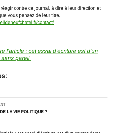
réagir contre ce journal, à dire à leur direction et
que vous pensez de leur titre.
eildeneufchatel.fr/contact/
re l’article : cet essai d’écriture est d’un
sans pareil.
es:
on
ENT
E LA VIE POLITIQUE ?
l’article : cet essai d’écriture est d’un amateurisme