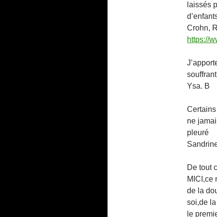
laissés
d’enfant
Crohn, 
https:/
J’apport
souffran
Ysa. B
Certains
ne jamais
pleuré
Sandrine
De tout 
MICI,ce n
de la do
soi,de l
le premi