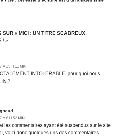
 SUR « MICI : UN TITRE SCABREUX,
! »
7 À 15 H 11 MIN
OTALEMENT INTOLÉRABLE, pour quoi nous
ils ?
agnaud
7 À 8 H 52 MIN
e et les commentaires ayant été suspendus sur le site
al, voici donc quelques uns des commentaires