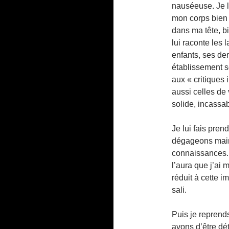
nauséeuse. Je l
mon corps bien s
dans ma tête, bi
lui raconte les
enfants, ses de
établissement sc
aux « critiques 
aussi celles de
solide, incassa
Je lui fais pre
dégageons maint
connaissances. E
l’aura que j’ai 
réduit à cette 
sali.
Puis je reprend
avons d’être dé