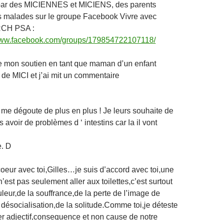
 par des MICIENNES et MICIENS, des parents
s malades sur le groupe Facebook Vivre avec
RCH PSA :
/www.facebook.com/groups/179854722107118/
e mon soutien en tant que maman d’un enfant
t de MICI et j’ai mit un commentaire
 me dégoute de plus en plus ! Je leurs souhaite de
 avoir de problèmes d ‘ intestins car la il vont
. D
coeur avec toi,Gilles…je suis d’accord avec toi,une
’est pas seulement aller aux toilettes,c’est surtout
uleur,de la souffrance,de la perte de l’image de
a désocialisation,de la solitude.Comme toi,je déteste
er adjectif,consequence et non cause de notre