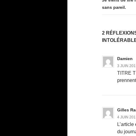
sans pareil.
2 RÉFLEXIONS
INTOLÉRABLE 
Damien
3 JUIN 201
TITRE T
prennent 
Gilles R
4 JUIN 201
L’articl
du journ