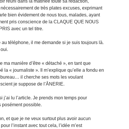
oir réuni dans la matinée toute sa rédaction,
 nécessairement de très plates excuses, exprimant
 parle bien évidement de nous tous, malades, ayant
ement pris conscience de la CLAQUE QUE NOUS
S avec un tel titre.
 au téléphone, il me demande si je suis toujours là.
oui.
ue ma manière d’être « détaché », en tant que
 la « journaliste ». Il m’explique qu’elle a fondu en
bureau… il cherche ses mots les voulant
scient je suppose de l’ÂNERIE.
 j’ai lu l’article. Je prends mon temps pour
s posément possible.
on, et que je ne veux surtout plus avoir aucun
our l’instant avec tout cela, l’idée m’est