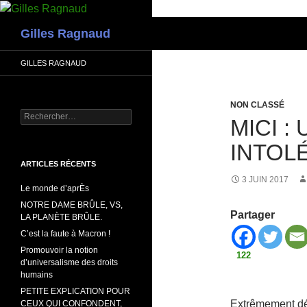
Recherche
Gilles Ragnaud
GILLES RAGNAUD
NON CLASSÉ
Rechercher :
MICI :
INTOL
ARTICLES RÉCENTS
3 JUIN 2017
Le monde d’aprÈs
NOTRE DAME BRÛLE, VS,
Partager
LA PLANÈTE BRÛLE.
C’est la faute à Macron !
Promouvoir la notion
122
d’universalisme des droits
humains
PETITE EXPLICATION POUR
Extrêmement dé
CEUX QUI CONFONDENT,