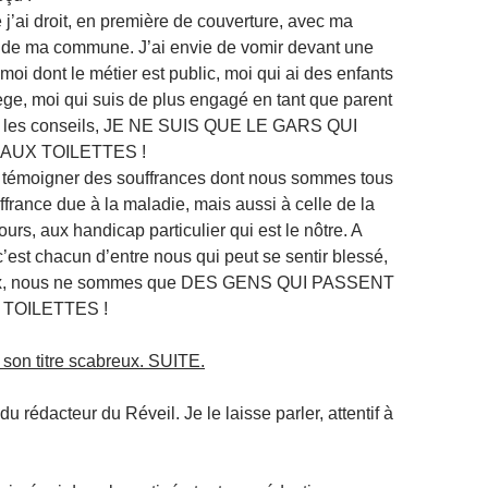
re j’ai droit, en première de couverture, avec ma
 de ma commune. J’ai envie de vomir devant une
 moi dont le métier est public, moi qui ai des enfants
lège, moi qui suis de plus engagé en tant que parent
nt les conseils, JE NE SUIS QUE LE GARS QUI
 AUX TOILETTES !
e témoigner des souffrances dont nous sommes tous
uffrance due à la maladi
e, mais aussi à celle de la
jours, aux handicap particulier qui est le nôtre. A
, c’est chacun d’entre nous qui peut se sentir blessé,
eux, nous ne sommes que DES GENS QUI PASSENT
 TOILETTES !
 son titre scabreux. SUITE.
u rédacteur du Réveil. Je le laisse parler, attentif à