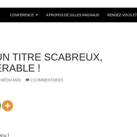
ALLER AU CONTENU
CONFÉRENCE
A PROPOS DE GILLES RAGNAUD
RENDEZ-VOUS ET
 UN TITRE SCABREUX,
ÉRABLE !
MÉDIA MDE
2 COMMENTAIRES
çu !