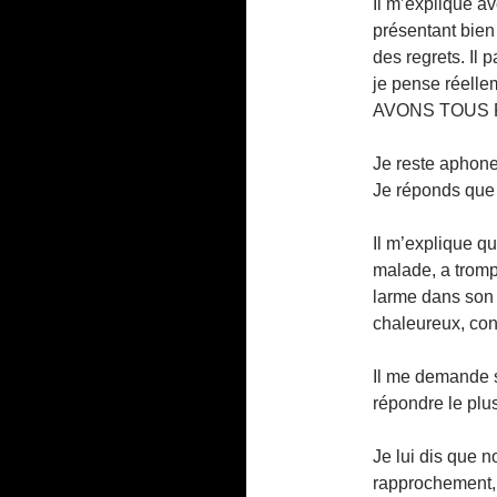
Il m’explique av
présentant bien
des regrets. Il
je pense réell
AVONS TOUS PRI
Je reste aphone
Je réponds que 
Il m’explique q
malade, a trompé
larme dans son 
chaleureux, con
Il me demande si
répondre le plu
Je lui dis que n
rapprochement, p