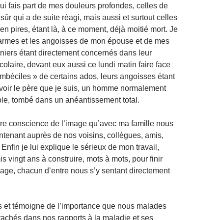
ui fais part de mes douleurs profondes, celles de
ûr qui a de suite réagi, mais aussi et surtout celles
en pires, étant là, à ce moment, déjà moitié mort. Je
 larmes et les angoisses de mon épouse et de mes
rniers étant directement concernés dans leur
olaire, devant eux aussi ce lundi matin faire face
imbéciles » de certains ados, leurs angoisses étant
 voir le père que je suis, un homme normalement
ble, tombé dans un anéantissement total.
ndre conscience de l’image qu’avec ma famille nous
enant auprès de nos voisins, collègues, amis,
nfin je lui explique le sérieux de mon travail,
mis vingt ans à construire, mots à mots, pour finir
image, chacun d’entre nous s’y sentant directement
s et témoigne de l’importance que nous malades
tachés dans nos rapports à la maladie et ses