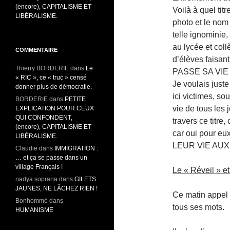
(encore), CAPITALISME ET
Voilà à quel tit
LIBÉRALISME.
photo et le nom
telle ignominie,
au lycée et col
COMMENTAIRE
d’élèves faisa
Thierry BORDERIE
dans
Le
PASSE SA VIE
« RIC », ce « truc » censé
Je voulais just
donner plus de démocratie.
ici victimes, so
BORDERIE
dans
PETITE
vie de tous les 
EXPLICATION POUR CEUX
QUI CONFONDENT,
travers ce titre
(encore), CAPITALISME ET
car oui pour 
LIBÉRALISME.
LEUR VIE AUX
Claudie
dans
IMMIGRATION :
… et ça se passe dans un
village Français !
Le « Réveil » et
nadya soprana
dans
GILETS
JAUNES, NE LÂCHEZ RIEN !
Ce matin appel d
Bonhommé
dans
tous ses mots.
HUMANISME