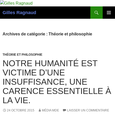
Recherche
Gilles Ragnaud
ALLER
MENU
AU
PRINCI
CONTENU
Archives de catégorie : Théorie et philosophie
THÉORIE ET PHILOSOPHIE
NOTRE HUMANITÉ EST
VICTIME D’UNE
INSUFFISANCE, UNE
CARENCE ESSENTIELLE À
LA VIE.
24 OCTOBRE 2015
MÉDIA MDE
LAISSER UN COMMENTAIRE