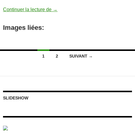
Nos « identités » sont en péril.
Continuer la lecture de
→
Images liées:
Navigation
1
2
SUIVANT →
des
articles
SLIDESHOW