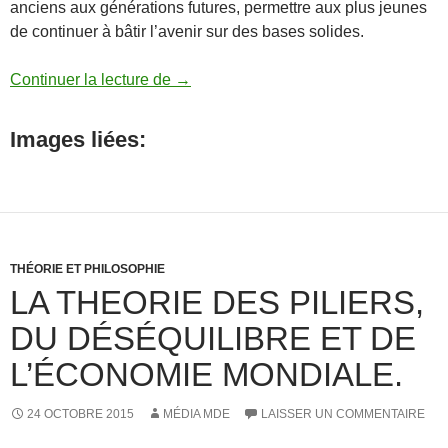
anciens aux générations futures, permettre aux plus jeunes
de continuer à bâtir l’avenir sur des bases solides.
L’Age de Conscience, une théorie d’u
Continuer la lecture de
→
Images liées:
THÉORIE ET PHILOSOPHIE
LA THEORIE DES PILIERS,
DU DÉSÉQUILIBRE ET DE
L’ÉCONOMIE MONDIALE.
24 OCTOBRE 2015
MÉDIA MDE
LAISSER UN COMMENTAIRE